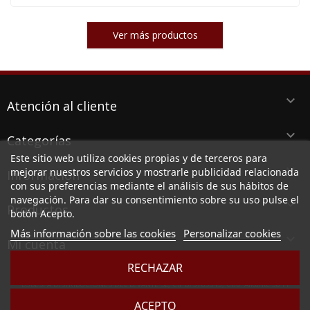
Ver más productos
keyboard_arrow_down
Atención al cliente
keyboard_arrow_down
Categorías
Este sitio web utiliza cookies propias y de terceros para
keyboard_arrow_down
mejorar nuestros servicios y mostrarle publicidad relacionada
Información
con sus preferencias mediante el análisis de sus hábitos de
navegación. Para dar su consentimiento sobre su uso pulse el
keyboard_arrow_down
Productos
botón Acepto.
Más información sobre las cookies
Personalizar cookies

Mi cuenta
RECHAZAR
LUBESPA DISTRIBUCIONES DEL LEVANTE SL, CIF B73789513, Ctra. Alicante 38 PI
Aserradora, 30140 SANTOMERA (MURCIA)
ACEPTO
Sociedad inscrita en el Registro Mercantil de Murcia, en el tomo 2949, folio 164, hoja MU -