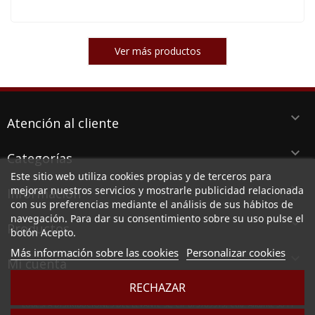
Ver más productos
keyboard_arrow_down
Atención al cliente
keyboard_arrow_down
Categorías
Este sitio web utiliza cookies propias y de terceros para
keyboard_arrow_down
mejorar nuestros servicios y mostrarle publicidad relacionada
Información
con sus preferencias mediante el análisis de sus hábitos de
navegación. Para dar su consentimiento sobre su uso pulse el
keyboard_arrow_down
Productos
botón Acepto.
Más información sobre las cookies
Personalizar cookies

Mi cuenta
RECHAZAR
LUBESPA DISTRIBUCIONES DEL LEVANTE SL, CIF B73789513, Ctra. Alicante 38 PI