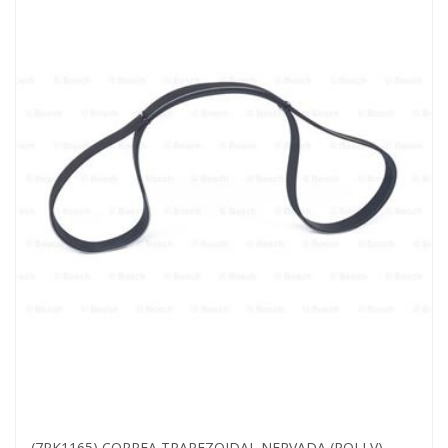
(7PK1165) CORREA TRAPEZOIDAL NERVADA (POLI V)