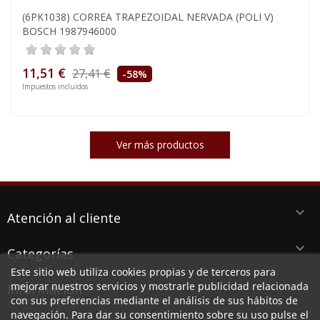
(6PK1038) CORREA TRAPEZOIDAL NERVADA (POLI V)
BOSCH 1987946000
11,51 €
27,41 €
-58%
Impuestos incluidos
Ver más productos
keyboard_arrow_down
Atención al cliente
keyboard_arrow_down
Categorías
Este sitio web utiliza cookies propias y de terceros para
keyboard_arrow_down
mejorar nuestros servicios y mostrarle publicidad relacionada
Información
con sus preferencias mediante el análisis de sus hábitos de
navegación. Para dar su consentimiento sobre su uso pulse el