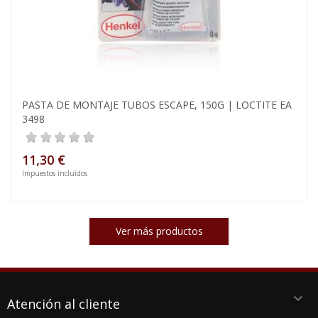
PASTA DE MONTAJE TUBOS ESCAPE, 150G | LOCTITE EA
3498
11,30 €
Impuestos incluidos
Ver más productos
keyboard_arrow_down
Atención al cliente