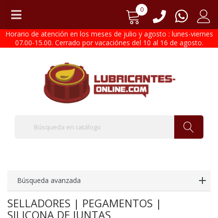
0
Horario de atención en los meses de julio y agosto : lunes-viernes
07.00-15.00. Cerrado por vacaciónes del 10 al 16 de agosto.
Búsqueda avanzada
SELLADORES | PEGAMENTOS |
SILICONA DE JUNTAS