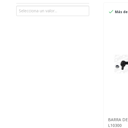

Más de 
BARRA D
L10300