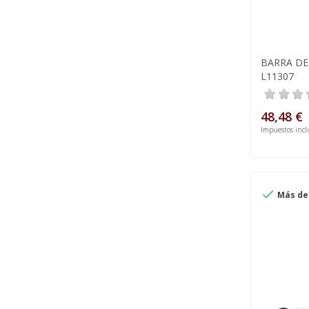
BARRA D
L11307
48,48 €
Impuestos incl

Más de 