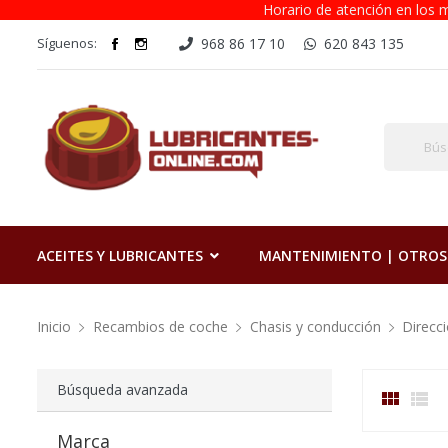
Horario de atención en los m
Síguenos:
968 86 17 10
620 843 135
ACEITES Y LUBRICANTES
MANTENIMIENTO | OTROS
Inicio
Recambios de coche
Chasis y conducción
Direcc
Búsqueda avanzada


Marca