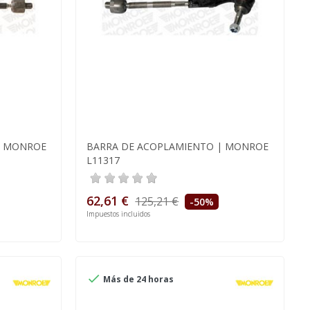
| MONROE
BARRA DE ACOPLAMIENTO | MONROE
L11317
62,61 €
125,21 €
-50%
Impuestos incluidos

Más de 24 horas