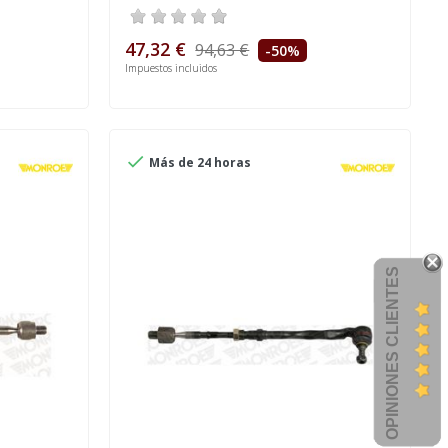
47,32 €
94,63 €
-50%
Impuestos incluidos

Más de 24 horas
OPINIONES CLIENTES