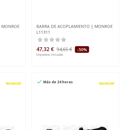
| MONROE
BARRA DE ACOPLAMIENTO | MONROE
L11311
47,32 €
94,65 €
-50%
Impuestos incluidos

Más de 24 horas