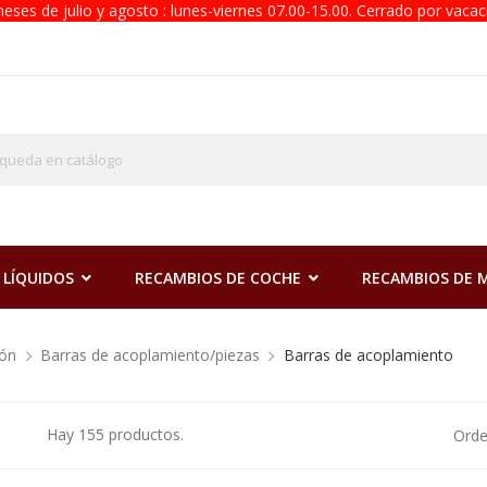
eses de julio y agosto : lunes-viernes 07.00-15.00. Cerrado por vacac
 LÍQUIDOS
RECAMBIOS DE COCHE
RECAMBIOS DE
ión
Barras de acoplamiento/piezas
Barras de acoplamiento
Hay 155 productos.
Orde