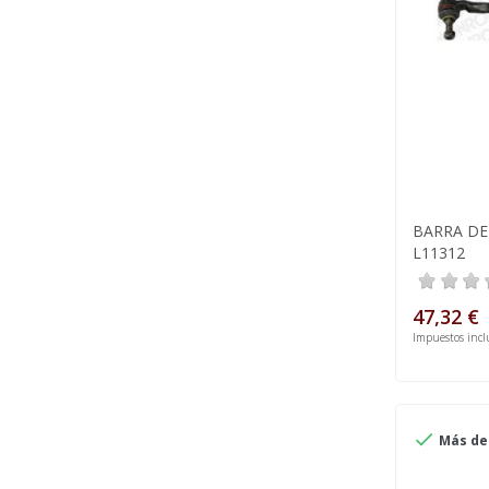
BARRA D
L11312
47,32 €
Impuestos incl

Más de 