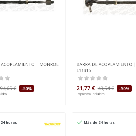
E ACOPLAMIENTO | MONROE
BARRA DE ACOPLAMIENTO 
L11315
21,77 €
94,65 €
43,54 €
-50%
-50%
uidos
Impuestos incluidos

24 horas
Más de 24 horas