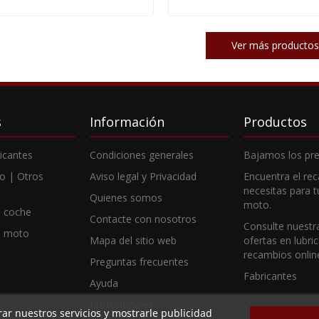
Ver más productos
s
Información
Productos
ricantes
Condiciones generales
Bajamos los pre
o | Otros
Aviso legal y Privacidad
Encuentra el re
necesitas para 
Quienes somos
moto.
 coche
Contacte con nosotros
Consulte nuestr
e moto
Mapa del sitio web
ofertas en lubri
recambios onlin
Preguntas frecuentes
Fabricantes
Ayuda
Profesionales
rar nuestros servicios y mostrarle publicidad