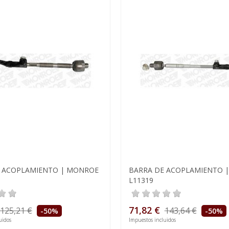
E ACOPLAMIENTO | MONROE
BARRA DE ACOPLAMIENTO 
L11319
71,82 €
125,21 €
143,64 €
-50%
-50%
uidos
Impuestos incluidos