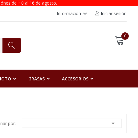
iónes del 10 al 16 de agosto.
keyboard_arrow_down
Información
Iniciar sesión
0
 MOTO
GRASAS
ACCESORIOS

nar por: