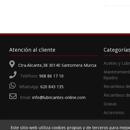
Atención al cliente
Categoría
Aceites y Lub
Ctra.Alicante,38 30140 Santomera Murcia
Mantenimient
Teléfono:
968 86 17 10
líquidos
Recambios de
WhatsApp:
620 843 135
Recambios d
Email:
info@lubricantes-online.com
Grasas
Accesorios
Este sitio web utiliza cookies propias y de terceros para mejo