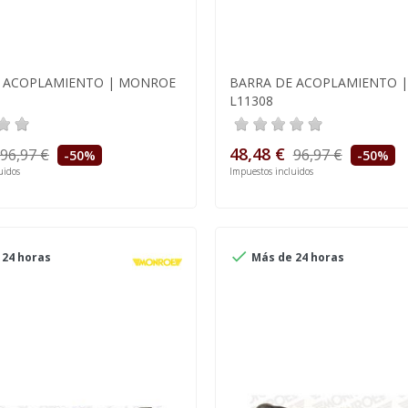
E ACOPLAMIENTO | MONROE
BARRA DE ACOPLAMIENTO 
L11308
48,48 €
96,97 €
96,97 €
-50%
-50%
uidos
Impuestos incluidos

24 horas
Más de 24 horas