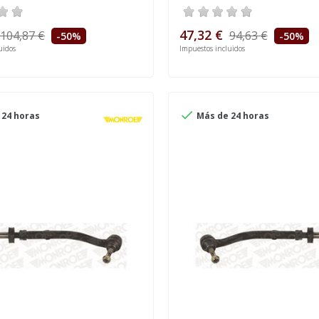
47,32 €
104,87 €
94,63 €
-50%
-50%
uidos
Impuestos incluidos

24 horas
Más de 24 horas