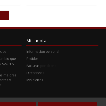
Mi cuenta
cios
Información personal
cambio que
Pedidos
tu coche o
Facturas por abono
Direcciones
as mejores
cantes y
Mis alertas
e