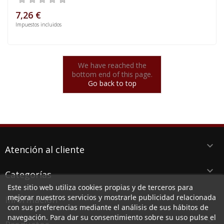
7,26 €
Impuestos incluidos
We have reached the
bottom end of this page.
Go back to top
keyboard_arrow_down
Atención al cliente
keyboard_arrow_down
Categorías
Este sitio web utiliza cookies propias y de terceros para
keyboard_arrow_down
mejorar nuestros servicios y mostrarle publicidad relacionada
Información
con sus preferencias mediante el análisis de sus hábitos de
navegación. Para dar su consentimiento sobre su uso pulse el
keyboard_arrow_down