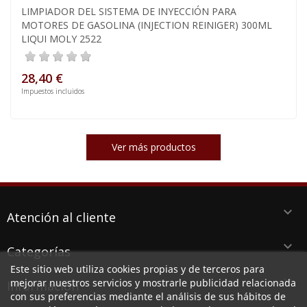
LIMPIADOR DEL SISTEMA DE INYECCIÓN PARA
MOTORES DE GASOLINA (INJECTION REINIGER) 300ML
LIQUI MOLY 2522
28,40 €
Impuestos incluidos
Ver más productos
keyboard_arrow_down
Atención al cliente
keyboard_arrow_down
Categorías
Este sitio web utiliza cookies propias y de terceros para
keyboard_arrow_down
mejorar nuestros servicios y mostrarle publicidad relacionada
Información
con sus preferencias mediante el análisis de sus hábitos de