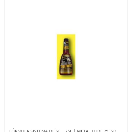
FÓRMULA SISTEMA DIÉSEL, 25L | METAL LUBE 25FSD