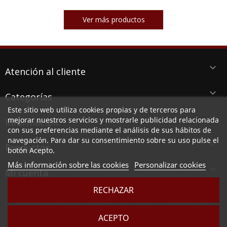
Ver más productos
keyboard_arrow_down
Atención al cliente
keyboard_arrow_down
Categorías
Este sitio web utiliza cookies propias y de terceros para
keyboard_arrow_down
mejorar nuestros servicios y mostrarle publicidad relacionada
Información
con sus preferencias mediante el análisis de sus hábitos de
navegación. Para dar su consentimiento sobre su uso pulse el
keyboard_arrow_down
Productos
botón Acepto.
Más información sobre las cookies
Personalizar cookies

Mi cuenta
RECHAZAR
LUBESPA DISTRIBUCIONES DEL LEVANTE SL, CIF B73789513, Ctra. Alicante 38 PI
Aserradora, 30140 SANTOMERA (MURCIA)
ACEPTO
Sociedad inscrita en el Registro Mercantil de Murcia, en el tomo 2949, folio 164, hoja MU -
83257 e inscripción 1º