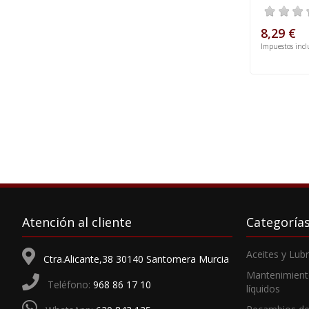
8,29 €
Impuestos incl
Atención al cliente
Categoría
Aceites y Lub
Ctra.Alicante,38 30140 Santomera Murcia
Mantenimient
Teléfono:
968 86 17 10
líquidos