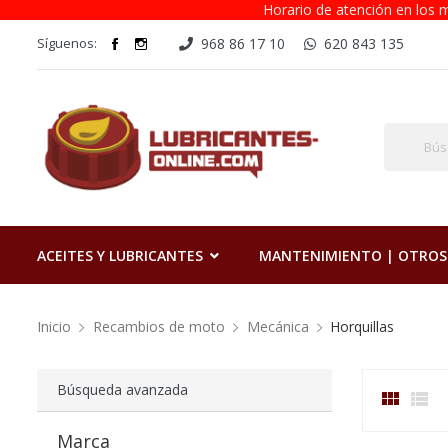
Horario de atención en los m
Síguenos:
968 86 17 10
620 843 135
ACEITES Y LUBRICANTES
MANTENIMIENTO | OTROS
Inicio
Recambios de moto
Mecánica
Horquillas
Búsqueda avanzada


Marca