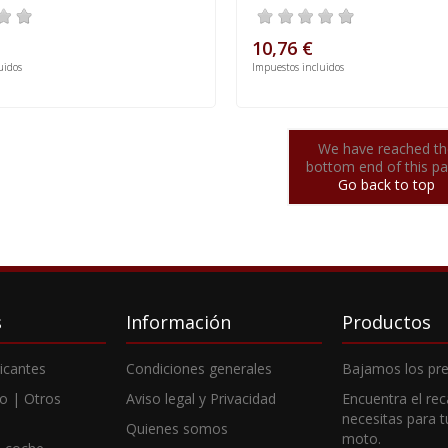
10,76 €
uidos
Impuestos incluidos
We have reached th
bottom end of this pa
Go back to top
s
Información
Productos
ricantes
Condiciones generales
Bajamos los pre
o | Otros
Aviso legal y Privacidad
Encuentra el re
necesitas para 
Quienes somos
moto.