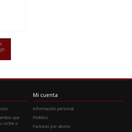
e
ge.
Mi cuenta
cios
Información personal
cambio que
Pedidos
tu coche o
Facturas por abono