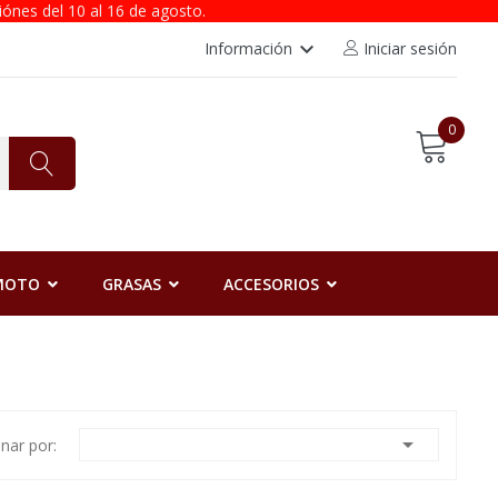
iónes del 10 al 16 de agosto.
keyboard_arrow_down
Información
Iniciar sesión
0
 MOTO
GRASAS
ACCESORIOS

nar por: