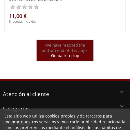
11,00 €
Impuestos incluidos
We have reached the
bottom end of this page.
Go back to top
keyboard_arrow_down
Atención al cliente
keyboard_arrow_down
Categorías
Este sitio web utiliza cookies propias y de terceros para
keyboard_arrow_down
mejorar nuestros servicios y mostrarle publicidad relacionada
Información
con sus preferencias mediante el análisis de sus hábitos de