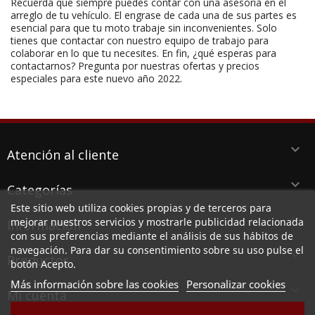
Recuerda que siempre puedes contar con una asesoría en el
arreglo de tu vehículo. El engrase de cada una de sus partes es
esencial para que tu moto trabaje sin inconvenientes. Solo
tienes que contactar con nuestro equipo de trabajo para
colaborar en lo que tu necesites. En fin, ¿qué esperas para
contactarnos? Pregunta por nuestras ofertas y precios
especiales para este nuevo año 2022.
keyboard_arrow_down
Atención al cliente
keyboard_arrow_down
Categorías
Este sitio web utiliza cookies propias y de terceros para
keyboard_arrow_down
mejorar nuestros servicios y mostrarle publicidad relacionada
Información
con sus preferencias mediante el análisis de sus hábitos de
navegación. Para dar su consentimiento sobre su uso pulse el
keyboard_arrow_down
Productos
botón Acepto.
Más información sobre las cookies
Personalizar cookies

Mi cuenta