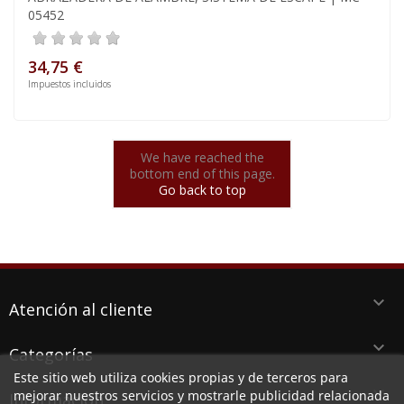
05452
34,75 €
Impuestos incluidos
We have reached the
bottom end of this page.
Go back to top
keyboard_arrow_down
Atención al cliente
keyboard_arrow_down
Categorías
Este sitio web utiliza cookies propias y de terceros para
keyboard_arrow_down
mejorar nuestros servicios y mostrarle publicidad relacionada
Información