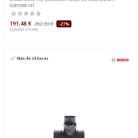
0281006147
191,48 €
262,30 €
-27%
Impuestos incluidos

Más de 24 horas