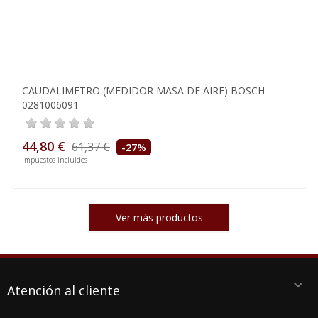
CAUDALIMETRO (MEDIDOR MASA DE AIRE) BOSCH
0281006091
44,80 €
61,37 €
-27%
Impuestos incluidos
Ver más productos
keyboard_arrow_down
Atención al cliente