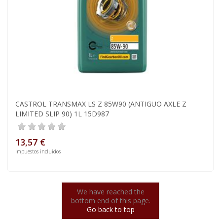
CASTROL TRANSMAX LS Z 85W90 (ANTIGUO AXLE Z
LIMITED SLIP 90) 1L 15D987
13,57 €
Impuestos incluidos
We have reached the
bottom end of this page.
Go back to top