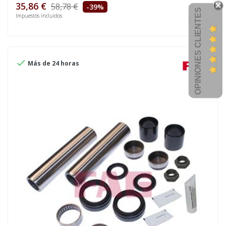
35,86 €
58,78 €
-39%
OPINIONES CLIENTES
Impuestos incluidos

Más de 24 horas