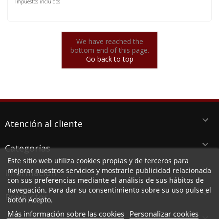
Impuestos incluidos
We have reached the
bottom end of this page.
Go back to top
keyboard_arrow_down
Atención al cliente
keyboard_arrow_down
Categorías
Este sitio web utiliza cookies propias y de terceros para
keyboard_arrow_down
mejorar nuestros servicios y mostrarle publicidad relacionada
Información
con sus preferencias mediante el análisis de sus hábitos de
navegación. Para dar su consentimiento sobre su uso pulse el
keyboard_arrow_down
Productos
botón Acepto.
Más información sobre las cookies
Personalizar cookies
