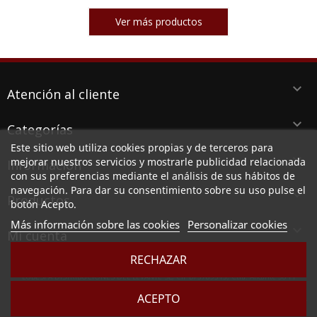
Ver más productos
keyboard_arrow_down
Atención al cliente
keyboard_arrow_down
Categorías
Este sitio web utiliza cookies propias y de terceros para
keyboard_arrow_down
mejorar nuestros servicios y mostrarle publicidad relacionada
Información
con sus preferencias mediante el análisis de sus hábitos de
navegación. Para dar su consentimiento sobre su uso pulse el
keyboard_arrow_down
Productos
botón Acepto.
Más información sobre las cookies
Personalizar cookies

Mi cuenta
RECHAZAR
LUBESPA DISTRIBUCIONES DEL LEVANTE SL, CIF B73789513, Ctra. Alicante 38 PI
Aserradora, 30140 SANTOMERA (MURCIA)
ACEPTO
Sociedad inscrita en el Registro Mercantil de Murcia, en el tomo 2949, folio 164, hoja MU -
83257 e inscripción 1º