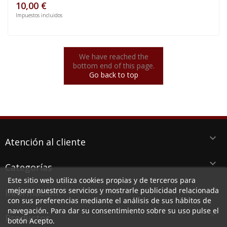
10,00 €
Impuestos incluidos
We have reached the
bottom end of this page.
Go back to top
keyboard_arrow_down
Atención al cliente
keyboard_arrow_down
Categorías
Este sitio web utiliza cookies propias y de terceros para
keyboard_arrow_down
mejorar nuestros servicios y mostrarle publicidad relacionada
Información
con sus preferencias mediante el análisis de sus hábitos de
navegación. Para dar su consentimiento sobre su uso pulse el
keyboard_arrow_down
Productos
botón Acepto.