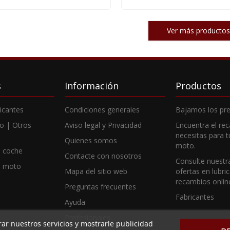
Ver más productos
s
Información
Productos
ricantes
Condiciones generales
Bajamos los pre
o | Otros
Aviso legal y Privacidad
Encuentra el re
necesitas para 
Quienes somos
moto.
 coche
Contacte con nosotros
Consulte nuestr
e moto
Mapa del sitio web
ofertas en lubri
recambios onlin
Preguntas frecuentes
Fabricantes
Ayuda
Profesionales
rar nuestros servicios y mostrarle publicidad