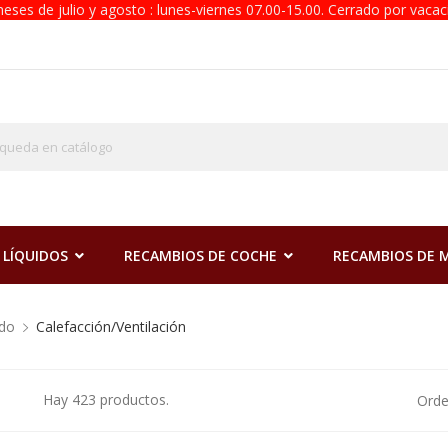
eses de julio y agosto : lunes-viernes 07.00-15.00. Cerrado por vacac
 LÍQUIDOS
RECAMBIOS DE COCHE
RECAMBIOS DE
ado
Calefacción/Ventilación
Hay 423 productos.
Orde