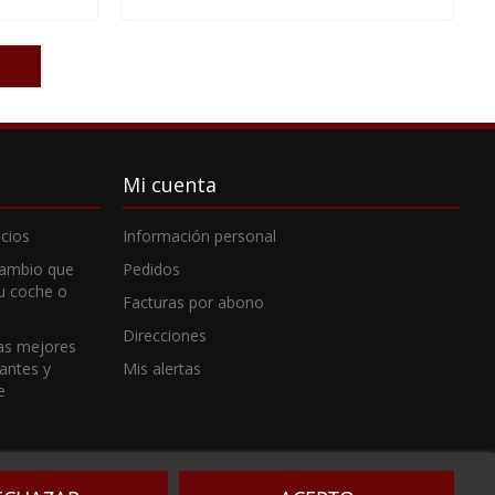
Mi cuenta
cios
Información personal
cambio que
Pedidos
tu coche o
Facturas por abono
Direcciones
as mejores
cantes y
Mis alertas
e