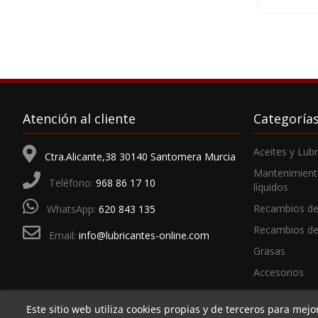
Atención al cliente
Categoría
Aceites y Lub
Ctra.Alicante,38 30140 Santomera Murcia
Mantenimient
Teléfono:
968 86 17 10
líquidos
Recambios de
WhatsApp:
620 843 135
Recambios d
Email:
info@lubricantes-online.com
Grasas
Accesorios
Este sitio web utiliza cookies propias y de terceros para mejo