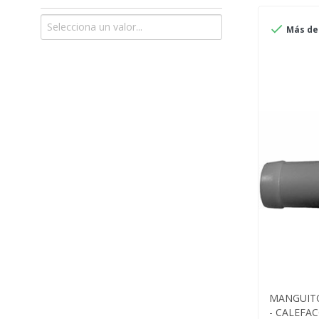

Más de 
MANGUITO
- CALEFAC