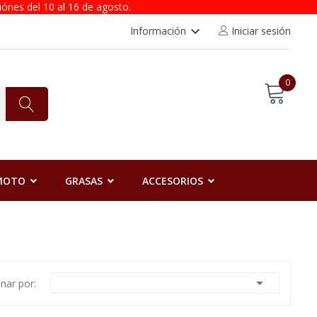
iónes del 10 al 16 de agosto.
keyboard_arrow_down
Información
Iniciar sesión
0
 MOTO
GRASAS
ACCESORIOS

nar por: