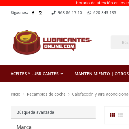
Horario de atención en los m
Síguenos:
968 86 17 10
620 843 135
ACEITES Y LUBRICANTES
MANTENIMIENTO | OTROS
Inicio
Recambios de coche
Calefacción y aire acondicion
Búsqueda avanzada


Marca