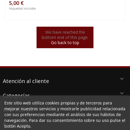
5,00 €
Impuestos incluidos
We have reached the
bottom end of this page.
Go back to top
keyboard_arrow_down
Atención al cliente
keyboard_arrow_down
Categorías
Este sitio web utiliza cookies propias y de terceros para
keyboard_arrow_down
mejorar nuestros servicios y mostrarle publicidad relacionada
Información
con sus preferencias mediante el análisis de sus hábitos de
navegación. Para dar su consentimiento sobre su uso pulse el
keyboard_arrow_down
Productos
botón Acepto.