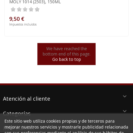
MOLY 1014 (2503), 150ML
9,50 €
Impuestos incluidos
We have reached the
bottom end of this page.
Go back to top
keyboard_arrow_down
Atención al cliente
keyboard_arrow_down
Categorías
Este sitio web utiliza cookies propias y de terceros para
keyboard_arrow_down
mejorar nuestros servicios y mostrarle publicidad relacionada
Información
con sus preferencias mediante el análisis de sus hábitos de