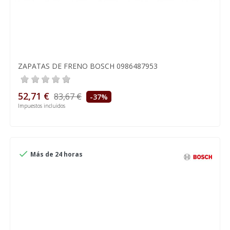
ZAPATAS DE FRENO BOSCH 0986487953
52,71 €
83,67 €
-37%
Impuestos incluidos

Más de 24 horas