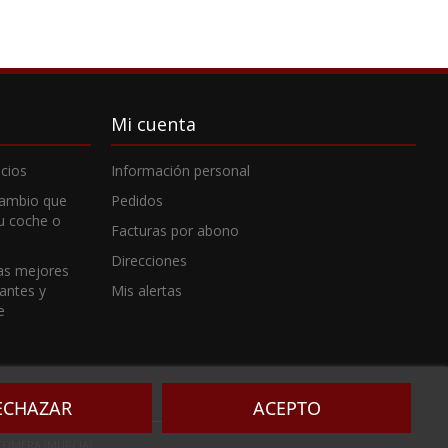
Mi cuenta
cios
Información personal
cambio que
Pedidos
tu coche o
Facturas por abono
Direcciones
as mejores
cantes y
Mis alertas
e
ECHAZAR
ACEPTO
ANTOMERA (MURCIA)