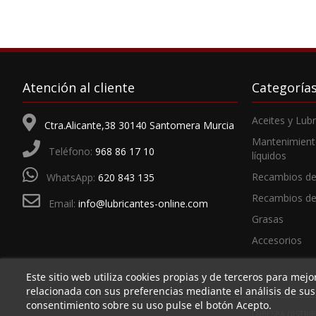
Atención al cliente
Categoría
Aceites y Lub
Ctra.Alicante,38 30140 Santomera Murcia
Mantenimient
Teléfono:
968 86 17 10
líquidos
Recambios de
WhatsApp:
620 843 135
Recambios d
Email:
info@lubricantes-online.com
Grasas
Accesorios
Este sitio web utiliza cookies propias y de terceros para mejo
relacionada con sus preferencias mediante el análisis de su
consentimiento sobre su uso pulse el botón Acepto.
LUBESPA DISTRIBU