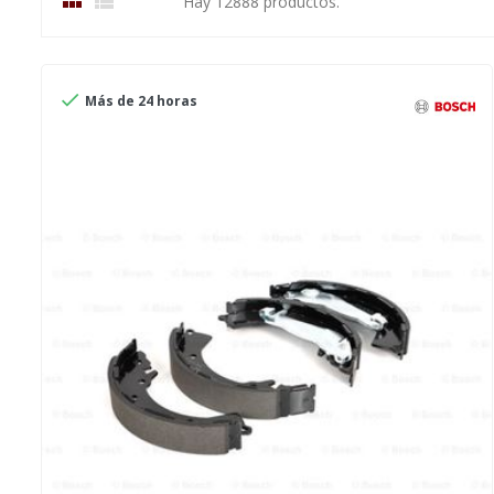


Hay 12888 productos.

Más de 24 horas