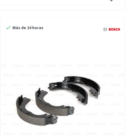


Más de 24 horas