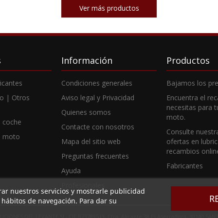
Ver más productos
s
Información
Productos
ricantes
Condiciones generales
Bajamos los pre
o | Otros
Aviso legal y Privacidad
Encuentra el re
necesitas para 
Quienes somos
moto.
 coche
Contacte con nosotros
Consulte nuestr
e moto
Mapa del sitio web
ofertas en lubri
recambios onlin
Preguntas frecuentes
Fabricantes
Ayuda
Profesionales
rar nuestros servicios y mostrarle publicidad
R
s hábitos de navegación. Para dar su
CIONES DEL LEVANTE SL, CIF B73789513, Ctra. Alicante 38 PI Aserradora, 30140 S