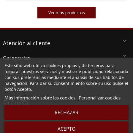
Ver más productos
keyboard_arrow_down
Atención al cliente
keyboard_arrow_down
Categorías
Este sitio web utiliza cookies propias y de terceros para
keyboard_arrow_down
mejorar nuestros servicios y mostrarle publicidad relacionada
Información
con sus preferencias mediante el análisis de sus hábitos de
navegación. Para dar su consentimiento sobre su uso pulse el
keyboard_arrow_down
Productos
botón Acepto.
Más información sobre las cookies
Personalizar cookies

Mi cuenta
RECHAZAR
LUBESPA DISTRIBUCIONES DEL LEVANTE SL, CIF B73789513, Ctra. Alicante 38 PI
Aserradora, 30140 SANTOMERA (MURCIA)
ACEPTO
Sociedad inscrita en el Registro Mercantil de Murcia, en el tomo 2949, folio 164, hoja MU -