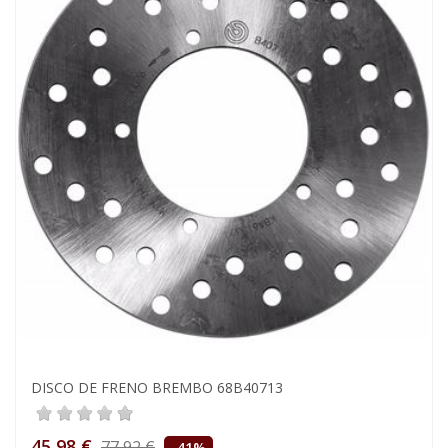
DISCO DE FRENO BREMBO 68B40713
45,98 €
77,92 €
-41%