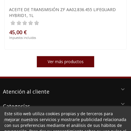
ACEITE DE TRANSMISIÓN ZF AA02.836.455 LIFEGUARD
HYBRID1, 1L
45,00 €
Impuestos incluidos
Ver más productos
keyboard_arrow_down
Atención al cliente
keyboard_arrow_down
Categorías
Este sitio web utiliza cookies propias y de terceros para
keyboard_arrow_down
mejorar nuestros servicios y mostrarle publicidad relacionada
Información
con sus preferencias mediante el análisis de sus hábitos de