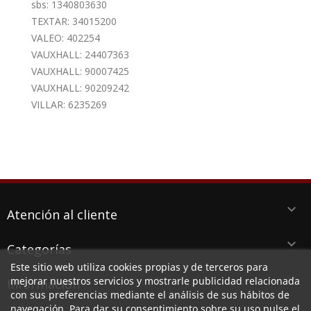
sbs: 1340803630
TEXTAR: 34015200
VALEO: 402254
VAUXHALL: 24407363
VAUXHALL: 90007425
VAUXHALL: 90209242
VILLAR: 6235269
keyboard_arrow_down
Atención al cliente
keyboard_arrow_down
Categorías
Este sitio web utiliza cookies propias y de terceros para
keyboard_arrow_down
mejorar nuestros servicios y mostrarle publicidad relacionada
Información
con sus preferencias mediante el análisis de sus hábitos de
navegación. Para dar su consentimiento sobre su uso pulse el