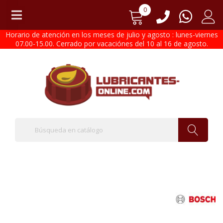
0
Horario de atención en los meses de julio y agosto : lunes-viernes
07.00-15.00. Cerrado por vacaciónes del 10 al 16 de agosto.