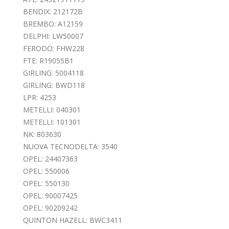
BENDIX: 212172B
BREMBO: A12159
DELPHI: LW50007
FERODO: FHW228
FTE: R19055B1
GIRLING: 5004118
GIRLING: BWD118
LPR: 4253
METELLI: 040301
METELLI: 101301
NK: 803630
NUOVA TECNODELTA: 3540
OPEL: 24407363
OPEL: 550006
OPEL: 550130
OPEL: 90007425
OPEL: 90209242
QUINTON HAZELL: BWC3411