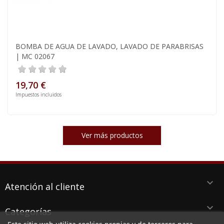
BOMBA DE AGUA DE LAVADO, LAVADO DE PARABRISAS
| MC 02067
19,70 €
Impuestos incluidos
Ver más productos
keyboard_arrow_down
Atención al cliente
keyboard_arrow_down
Categorías