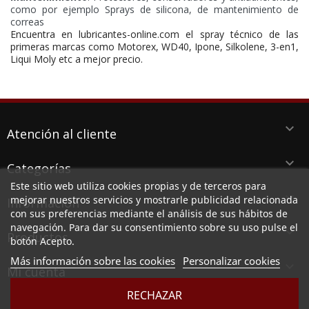
como por ejemplo Sprays de silicona, de mantenimiento de
correas
Encuentra en lubricantes-online.com el spray técnico de las
primeras marcas como Motorex, WD40, Ipone, Silkolene, 3-en1,
Liqui Moly etc a mejor precio.
keyboard_arrow_down
Atención al cliente
keyboard_arrow_down
Categorías
Este sitio web utiliza cookies propias y de terceros para
keyboard_arrow_down
mejorar nuestros servicios y mostrarle publicidad relacionada
Información
con sus preferencias mediante el análisis de sus hábitos de
navegación. Para dar su consentimiento sobre su uso pulse el
keyboard_arrow_down
Productos
botón Acepto.
Más información sobre las cookies
Personalizar cookies

Mi cuenta
RECHAZAR