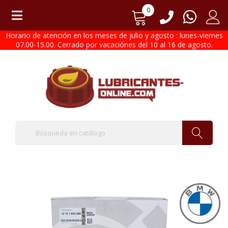
0
Horario de atención en los meses de julio y agosto : lunes-viernes
07.00-15.00. Cerrado por vacaciónes del 10 al 16 de agosto.