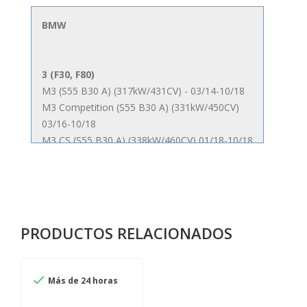
BMW
3 (F30, F80)
M3
(S55 B30 A)
(317kW/431CV) - 03/14-10/18
M3 Competition (S55 B30 A) (331kW/450CV)
03/16-10/18
M3 CS
(S55 B30 A) (338kW/460CV) 01/18-10/18
4 Coupé (F32, F82)
M4 (S55 B30 A) (317kW/431CV) 01/14-
M4 Competition (S55 B30 A) (331kW/450CV)
03/16-
M4 CS (S55 B30 A) (338kW/460CV) 09/16-
PRODUCTOS RELACIONADOS
M4 GTS (S55 B30 A) (368kW/500CV) 03/16-
02/17

Más de 24 horas
4 Descapotable (F33, F83)
M4
(S55 B30 A) (317kW/431CV) 07/14-