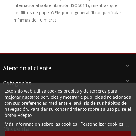
internacional sobre filtración ISO5011), mientras que
los filtros de papel OEM por lo general filtran partículas
mínimas de 10 micras.
keyboard_arrow_down
Atención al cliente
keyboard_arrow_down
Categorías
Este sitio web utiliza cookies propias y de terceros para
keyboard_arrow_down
mejorar nuestros servicios y mostrarle publicidad relacionada
Información
con sus preferencias mediante el análisis de sus hábitos de
navegación. Para dar su consentimiento sobre su uso pulse el
keyboard_arrow_down
Productos
botón Acepto.
Más información sobre las cookies
Personalizar cookies

Mi cuenta