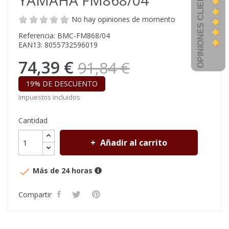
OPINIONES CLIENTES
YAMAHA FM868/04
No hay opiniones de momento
Referencia: BMC-FM868/04
EAN13: 8055732596019
74,39 €
91,84 €
19% DE DESCUENTO
Impuestos incluidos
Cantidad
Añadir al carrito

Más de 24 horas
Compartir