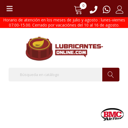
0
Horario de atención en los meses de julio y agosto : lunes-viernes
07.00-15.00. Cerrado por vacaciónes del 10 al 16 de agosto.