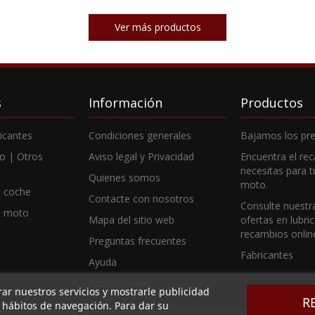
Ver más productos
s
Información
Productos
ricantes
Condiciones generales
Bajamos los pre
o | Otros
Aviso legal y Privacidad
Encuentra el re
necesitas para 
Quienes somos
moto.
 coche
Contacte con nosotros
Consulte nuestr
e moto
Mapa del sitio web
ofertas en lubri
recambios onlin
Preguntas frecuentes
Fabricantes
Ayuda
Profesionales
rar nuestros servicios y mostrarle publicidad
R
s hábitos de navegación. Para dar su