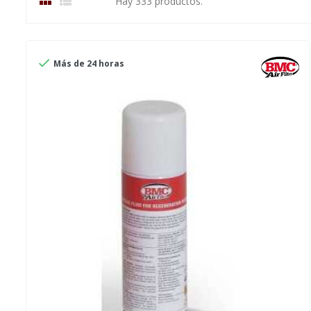


Hay 333 productos.

Más de 24 horas