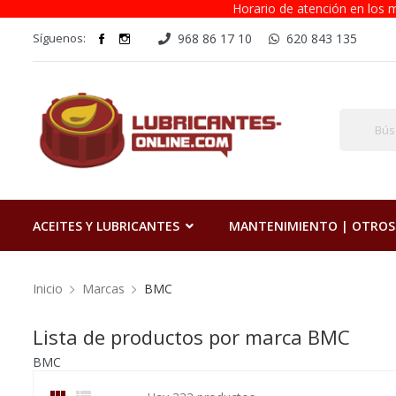
Horario de atención en los m
Síguenos:
968 86 17 10
620 843 135
ACEITES Y LUBRICANTES
MANTENIMIENTO | OTROS
Inicio
Marcas
BMC
Lista de productos por marca BMC
BMC