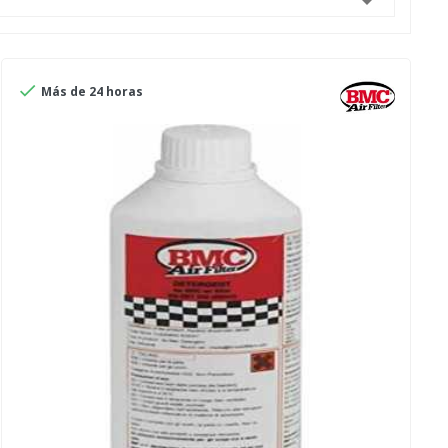


Más de 24 horas