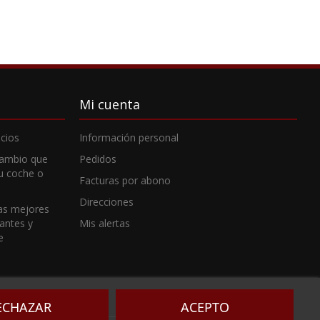
Mi cuenta
cios
Información personal
cambio que
Pedidos
tu coche o
Facturas por abono
Direcciones
as mejores
cantes y
Mis alertas
e
ECHAZAR
ACEPTO