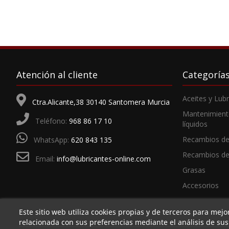
Atención al cliente
Categoría
Aceites y Lub
Ctra.Alicante,38 30140 Santomera Murcia
Mantenimient
Teléfono:
968 86 17 10
líquidos
Recambios de
WhatsApp:
620 843 135
Recambios d
Email:
info@lubricantes-online.com
Grasas
Accesorios
Este sitio web utiliza cookies propias y de terceros para mejo
relacionada con sus preferencias mediante el análisis de su