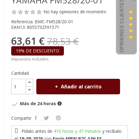
YAMAHA FM528/20-01
OPINIONES CLIENTES
No hay opiniones de momento
Referencia: BMC-FM528/20-01
EAN13: 8055732591571
63,61 €
78,53 €
19% DE DESCUENTO
Impuestos incluidos
Cantidad
Añadir al carrito

Más de 24 horas
Compartir
Pídalo antes de
410 horas y 47 minutos
y recíbalo
el
19-08-2026
con
Envío MRW B2C 14H ES