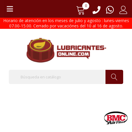
0
Horario de atención en los meses de julio y agosto : lunes-viernes
07.00-15.00. Cerrado por vacaciónes del 10 al 16 de agosto.