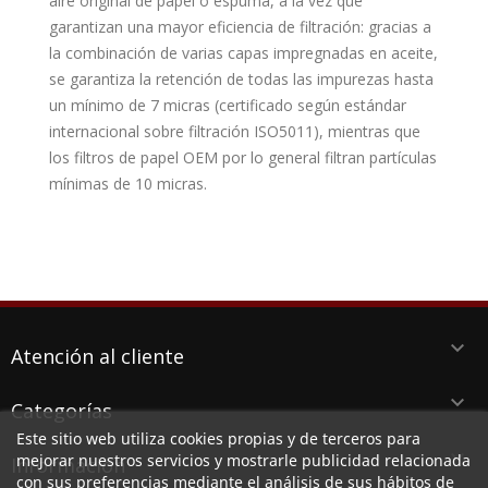
aire original de papel o espuma, a la vez que
garantizan una mayor eficiencia de filtración: gracias a
la combinación de varias capas impregnadas en aceite,
se garantiza la retención de todas las impurezas hasta
un mínimo de 7 micras (certificado según estándar
internacional sobre filtración ISO5011), mientras que
los filtros de papel OEM por lo general filtran partículas
mínimas de 10 micras.
keyboard_arrow_down
Atención al cliente
keyboard_arrow_down
Categorías
Este sitio web utiliza cookies propias y de terceros para
keyboard_arrow_down
mejorar nuestros servicios y mostrarle publicidad relacionada
Información
con sus preferencias mediante el análisis de sus hábitos de