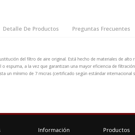
Detalle De Productos
Preguntas Frecuentes
 sustitución del filtro de aire original. Está hecho de materiales de alt
el o espuma, a la vez que garantizan una mayor eficiencia de filtraci
sta un mínimo de 7 micras (certificado según estándar internacional so
.
s
Información
Productos