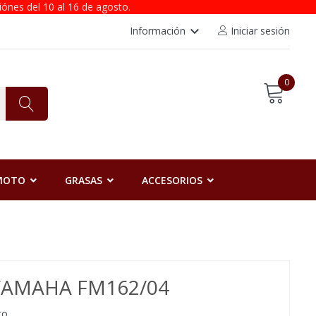
iónes del 10 al 16 de agosto.
keyboard_arrow_down
Información
Iniciar sesión
0
 MOTO
GRASAS
ACCESORIOS
 YAMAHA FM162/04
to