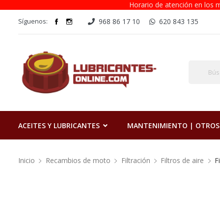
Horario de atención en los m
Síguenos:
968 86 17 10
620 843 135
ACEITES Y LUBRICANTES
MANTENIMIENTO | OTROS
Inicio
Recambios de moto
Filtración
Filtros de aire
F