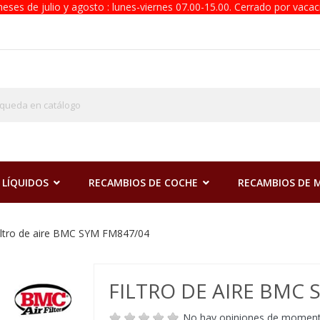
eses de julio y agosto : lunes-viernes 07.00-15.00. Cerrado por vacac
 LÍQUIDOS
RECAMBIOS DE COCHE
RECAMBIOS DE
iltro de aire BMC SYM FM847/04
FILTRO DE AIRE BMC 
No hay opiniones de momen