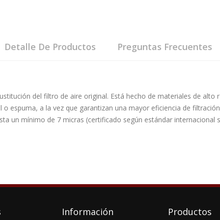
Detalle De Productos
Preguntas Frecuentes
 sustitución del filtro de aire original. Está hecho de materiales de alt
el o espuma, a la vez que garantizan una mayor eficiencia de filtraci
sta un mínimo de 7 micras (certificado según estándar internacional so
.
s
Información
Productos