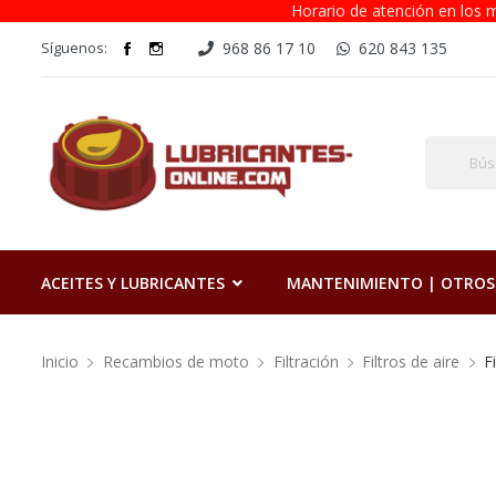
Horario de atención en los m
Síguenos:
968 86 17 10
620 843 135
ACEITES Y LUBRICANTES
MANTENIMIENTO | OTROS
Inicio
Recambios de moto
Filtración
Filtros de aire
F