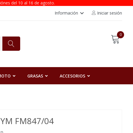
iónes del 10 al 16 de agosto.
keyboard_arrow_down
Información
Iniciar sesión
0
 MOTO
GRASAS
ACCESORIOS
SYM FM847/04
to