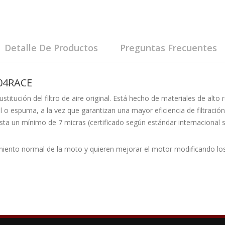
Detalle De Productos
Preguntas Frecuentes
/04RACE
 sustitución del filtro de aire original. Está hecho de materiales de alt
el o espuma, a la vez que garantizan una mayor eficiencia de filtraci
sta un mínimo de 7 micras (certificado según estándar internacional so
.
iento normal de la moto y quieren mejorar el motor modificando los 