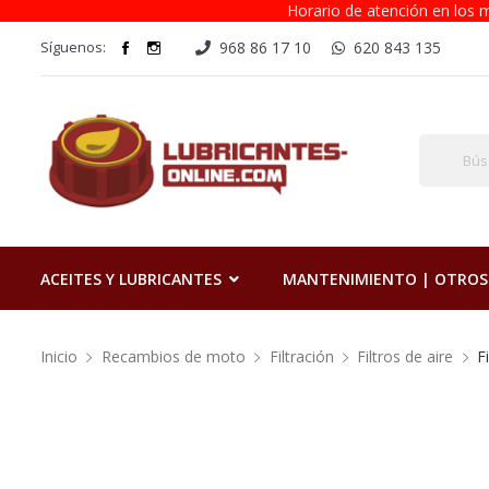
Horario de atención en los m
Síguenos:
968 86 17 10
620 843 135
ACEITES Y LUBRICANTES
MANTENIMIENTO | OTROS
Inicio
Recambios de moto
Filtración
Filtros de aire
F