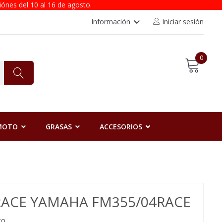
iónes del 10 al 16 de agosto.
keyboard_arrow_down
Información
Iniciar sesión
0
 MOTO
GRASAS
ACCESORIOS
 RACE YAMAHA FM355/04RACE
to