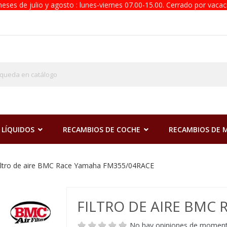
eses de julio y agosto : lunes-viernes 07.00-15.00. Cerrado por vacac
 LÍQUIDOS
RECAMBIOS DE COCHE
RECAMBIOS DE
iltro de aire BMC Race Yamaha FM355/04RACE
FILTRO DE AIRE BMC
No hay opiniones de momen