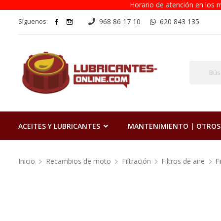
Horario de atención en los m
Síguenos:
968 86 17 10
620 843 135
ACEITES Y LUBRICANTES
MANTENIMIENTO | OTROS
Inicio
Recambios de moto
Filtración
Filtros de aire
F