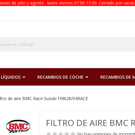
eses de julio y agosto : lunes-viernes 07.00-15.00. Cerrado por vacac
 LÍQUIDOS
RECAMBIOS DE COCHE
RECAMBIOS DE
iltro de aire BMC Race Suzuki FM628/04RACE
FILTRO DE AIRE BMC 
No hay opiniones de momen