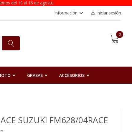
iónes del 10 al 16 de agosto.
keyboard_arrow_down
Información
Iniciar sesión
0
 MOTO
GRASAS
ACCESORIOS
RACE SUZUKI FM628/04RACE
to