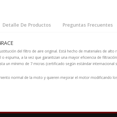
Detalle De Productos
Preguntas Frecuentes
04RACE
 sustitución del filtro de aire original. Está hecho de materiales de alt
el o espuma, a la vez que garantizan una mayor eficiencia de filtraci
sta un mínimo de 7 micras (certificado según estándar internacional so
.
iento normal de la moto y quieren mejorar el motor modificando los 