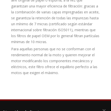
aire original de papel o espuma, a la vez que
garantizan una mayor eficiencia de filtración: gracias a
la combinación de varias capas impregnadas en aceite,
se garantiza la retención de todas las impurezas hasta
un mínimo de 7 micras (certificado según estándar
internacional sobre filtración ISO5011), mientras que
los filtros de papel OEM por lo general filtran partículas
mínimas de 10 micras.
Para aquellas personas que no se conforman con el
rendimiento normal de la moto y quieren mejorar el
motor modificando los componentes mecánicos y
eléctricos, este filtro ofrece el equilibrio perfecto a las
motos que exigen el máximo.
keyboard_arrow_down