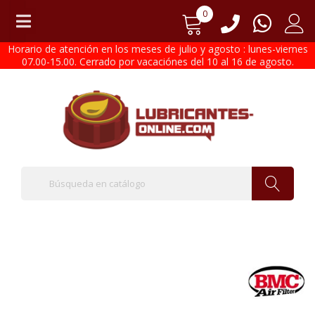
0
Horario de atención en los meses de julio y agosto : lunes-viernes
07.00-15.00. Cerrado por vacaciónes del 10 al 16 de agosto.