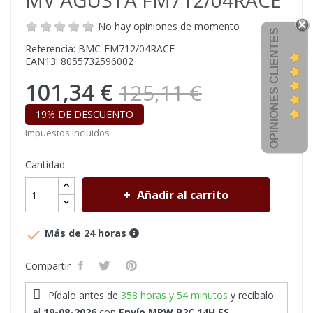
MV AGUSTA FM712/04RACE
No hay opiniones de momento
OPINIONES CLIENTES
Referencia: BMC-FM712/04RACE
EAN13: 8055732596002
101,34 €
125,11 €
19% DE DESCUENTO
Impuestos incluidos
Cantidad
Añadir al carrito

Más de 24 horas
Compartir
Pídalo antes de
358 horas y 54 minutos
y recíbalo
el
19-08-2026
con
Envío MRW B2C 14H ES