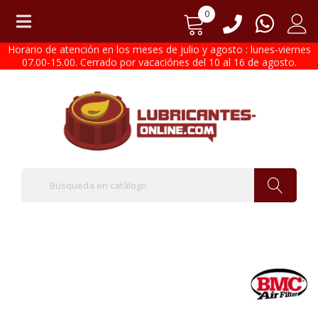
0
Horario de atención en los meses de julio y agosto : lunes-viernes
07.00-15.00. Cerrado por vacaciónes del 10 al 16 de agosto.