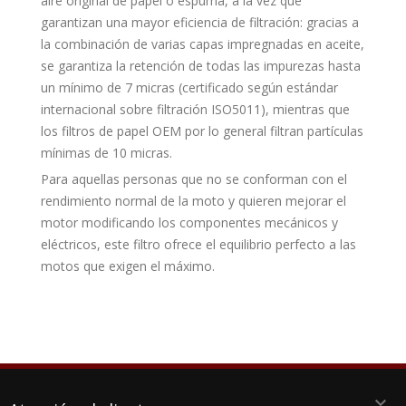
aire original de papel o espuma, a la vez que
garantizan una mayor eficiencia de filtración: gracias a
la combinación de varias capas impregnadas en aceite,
se garantiza la retención de todas las impurezas hasta
un mínimo de 7 micras (certificado según estándar
internacional sobre filtración ISO5011), mientras que
los filtros de papel OEM por lo general filtran partículas
mínimas de 10 micras.
Para aquellas personas que no se conforman con el
rendimiento normal de la moto y quieren mejorar el
motor modificando los componentes mecánicos y
eléctricos, este filtro ofrece el equilibrio perfecto a las
motos que exigen el máximo.
keyboard_arrow_down