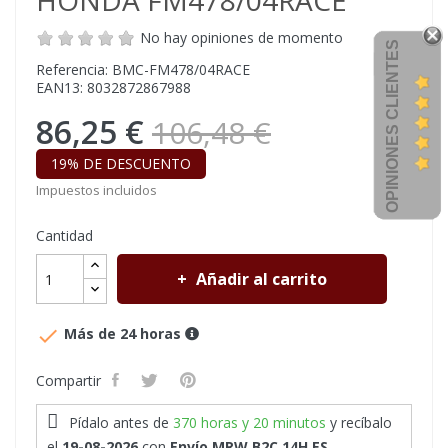
HONDA FM478/04RACE
No hay opiniones de momento
OPINIONES CLIENTES
Referencia: BMC-FM478/04RACE
EAN13: 8032872867988
86,25 €
106,48 €
19% DE DESCUENTO
Impuestos incluidos
Cantidad
Añadir al carrito

Más de 24 horas
Compartir
Pídalo antes de
370 horas y 20 minutos
y recíbalo
el
19-08-2026
con
Envío MRW B2C 14H ES