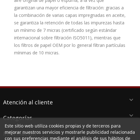
aire original de papel o espuma, a la vez que
garantizan una mayor eficiencia de filtración: gracias a
la combinación de varias capas impregnadas en aceite,
se garantiza la retención de todas las impurezas hasta
un mínimo de 7 micras (certificado según estándar
internacional sobre filtración ISO5011), mientras que
los filtros de papel OEM por lo general filtran partículas
mínimas de 10 micras.
keyboard_arrow_down
Atención al cliente
keyboard_arrow_down
Categorías
Este sitio web utiliza cookies propias y de terceros para
keyboard_arrow_down
mejorar nuestros servicios y mostrarle publicidad relacionada
Información
con sus preferencias mediante el análisis de sus hábitos de