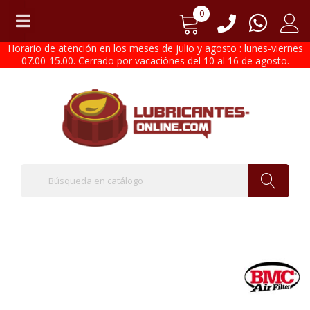
0
Horario de atención en los meses de julio y agosto : lunes-viernes
07.00-15.00. Cerrado por vacaciónes del 10 al 16 de agosto.