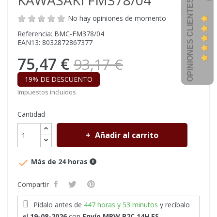
KAWASAKI FM378/04
OPINIONES CLIENTES
No hay opiniones de momento
Referencia: BMC-FM378/04
EAN13: 8032872867377
75,47 €
93,17 €
19% DE DESCUENTO
Impuestos incluidos
Cantidad
Añadir al carrito

Más de 24 horas
Compartir
Pídalo antes de
447 horas y 53 minutos
y recíbalo
el
19-08-2026
con
Envío MRW B2C 14H ES