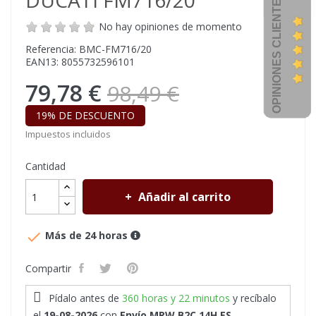
DUCATI FM716/20
OPINIONES CLIENTES
No hay opiniones de momento
Referencia: BMC-FM716/20
EAN13: 8055732596101
79,78 €
98,49 €
19% DE DESCUENTO
Impuestos incluidos
Cantidad
Añadir al carrito

Más de 24 horas
Compartir
Pídalo antes de
360 horas y 22 minutos
y recíbalo
el
19-08-2026
con
Envío MRW B2C 14H ES