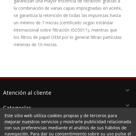
garantizan una mayor eficiencia de filtración: gracias a
la combinación de varias capas impregnadas en aceite,
se garantiza la retención de todas las impurezas hasta
un mínimo de 7 micras (certificado según estándar
internacional sobre filtración ISO5011), mientras que
los filtros de papel OEM por lo general filtran partículas
mínimas de 10 micras.
keyboard_arrow_down
Atención al cliente
keyboard_arrow_down
Categorías
Este sitio web utiliza cookies propias y de terceros para
keyboard_arrow_down
mejorar nuestros servicios y mostrarle publicidad relacionada
Información
con sus preferencias mediante el análisis de sus hábitos de
navegación. Para dar su consentimiento sobre su uso pulse el
keyboard_arrow_down