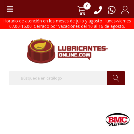
0
Horario de atención en los meses de julio y agosto : lunes-viernes
07.00-15.00. Cerrado por vacaciónes del 10 al 16 de agosto.