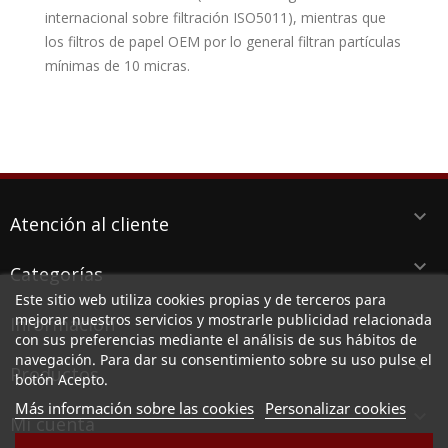
internacional sobre filtración ISO5011), mientras que
los filtros de papel OEM por lo general filtran partículas
mínimas de 10 micras.
keyboard_arrow_down
Atención al cliente
keyboard_arrow_down
Categorías
Este sitio web utiliza cookies propias y de terceros para
keyboard_arrow_down
mejorar nuestros servicios y mostrarle publicidad relacionada
Información
con sus preferencias mediante el análisis de sus hábitos de
navegación. Para dar su consentimiento sobre su uso pulse el
keyboard_arrow_down
Productos
botón Acepto.
Más información sobre las cookies
Personalizar cookies

Mi cuenta