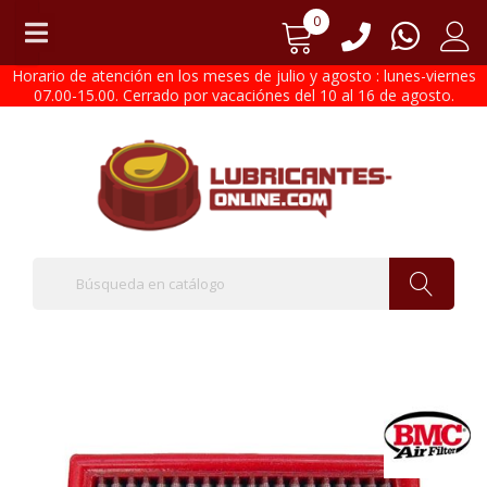
0
Horario de atención en los meses de julio y agosto : lunes-viernes
07.00-15.00. Cerrado por vacaciónes del 10 al 16 de agosto.