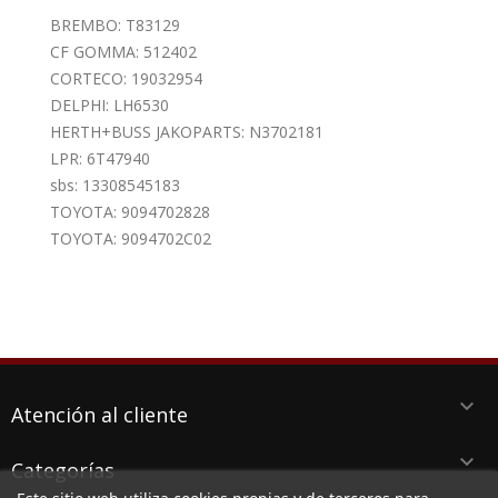
BREMBO: T83129
CF GOMMA: 512402
CORTECO: 19032954
DELPHI: LH6530
HERTH+BUSS JAKOPARTS: N3702181
LPR: 6T47940
sbs: 13308545183
TOYOTA: 9094702828
TOYOTA: 9094702C02
keyboard_arrow_down
Atención al cliente
keyboard_arrow_down
Categorías