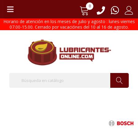
0
Horario de atención en los meses de julio y agosto : lunes-viernes
07.00-15.00. Cerrado por vacaciónes del 10 al 16 de agosto.