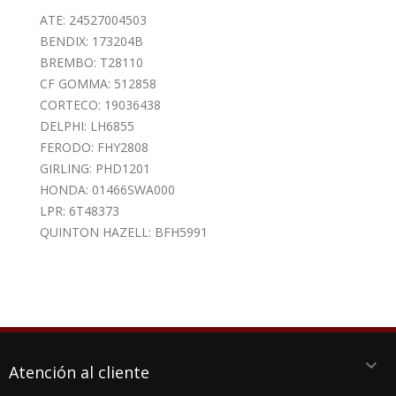
ATE: 24527004503
BENDIX: 173204B
BREMBO: T28110
CF GOMMA: 512858
CORTECO: 19036438
DELPHI: LH6855
FERODO: FHY2808
GIRLING: PHD1201
HONDA: 01466SWA000
LPR: 6T48373
QUINTON HAZELL: BFH5991
keyboard_arrow_down
Atención al cliente