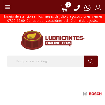
0
Horario de atención en los meses de julio y agosto : lunes-viernes
07.00-15.00. Cerrado por vacaciónes del 10 al 16 de agosto.