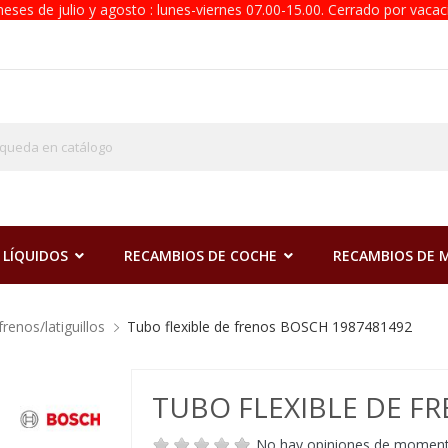
eses de julio y agosto : lunes-viernes 07.00-15.00. Cerrado por vacac
 LÍQUIDOS
RECAMBIOS DE COCHE
RECAMBIOS DE
frenos/latiguillos
Tubo flexible de frenos BOSCH 1987481492
TUBO FLEXIBLE DE F
No hay opiniones de momen