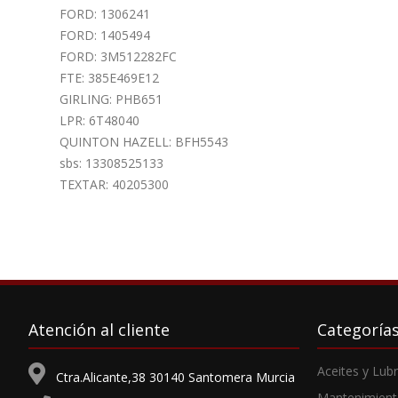
FORD: 1306241
FORD: 1405494
FORD: 3M512282FC
FTE: 385E469E12
GIRLING: PHB651
LPR: 6T48040
QUINTON HAZELL: BFH5543
sbs: 13308525133
TEXTAR: 40205300
Atención al cliente
Categoría
Aceites y Lub
Ctra.Alicante,38 30140 Santomera Murcia
Mantenimient