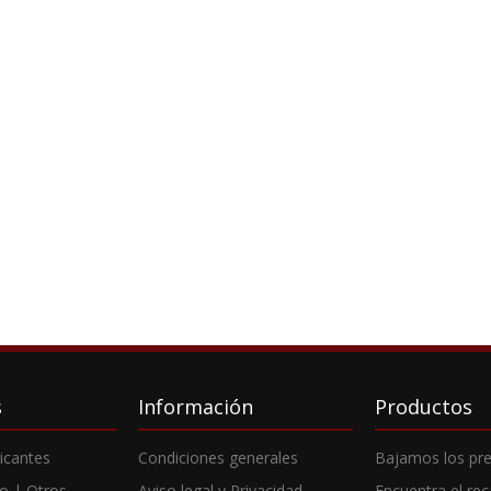
s
Información
Productos
ricantes
Condiciones generales
Bajamos los pre
o | Otros
Aviso legal y Privacidad
Encuentra el re