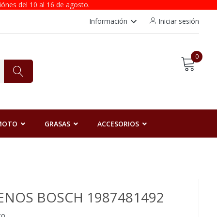
iónes del 10 al 16 de agosto.
keyboard_arrow_down
Información
Iniciar sesión
0
 MOTO
GRASAS
ACCESORIOS
RENOS BOSCH 1987481492
to