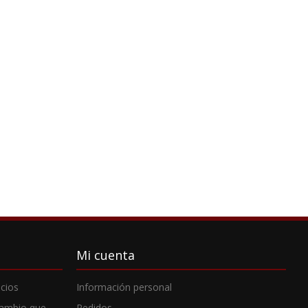
Mi cuenta
cios
Información personal
cambio que
Pedidos