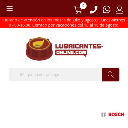
0
Horario de atención en los meses de julio y agosto : lunes-viernes
07.00-15.00. Cerrado por vacaciónes del 10 al 16 de agosto.