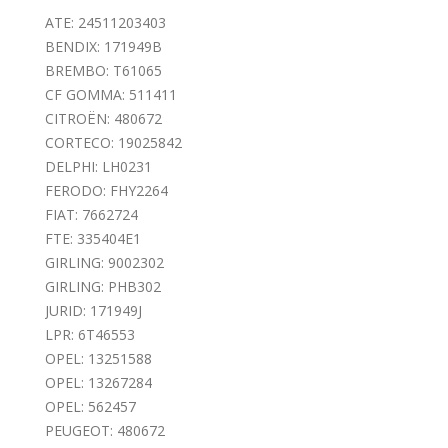
ATE: 24511203403
BENDIX: 171949B
BREMBO: T61065
CF GOMMA: 511411
CITROËN: 480672
CORTECO: 19025842
DELPHI: LH0231
FERODO: FHY2264
FIAT: 7662724
FTE: 335404E1
GIRLING: 9002302
GIRLING: PHB302
JURID: 171949J
LPR: 6T46553
OPEL: 13251588
OPEL: 13267284
OPEL: 562457
PEUGEOT: 480672