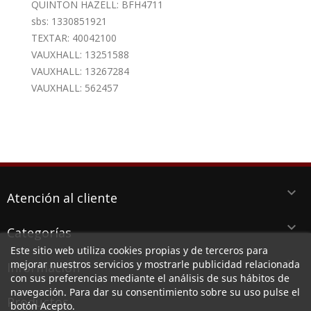
QUINTON HAZELL: BFH4711
sbs: 1330851921
TEXTAR: 40042100
VAUXHALL: 13251588
VAUXHALL: 13267284
VAUXHALL: 562457
keyboard_arrow_down
Atención al cliente
keyboard_arrow_down
Categorías
Este sitio web utiliza cookies propias y de terceros para
keyboard_arrow_down
mejorar nuestros servicios y mostrarle publicidad relacionada
Información
con sus preferencias mediante el análisis de sus hábitos de
navegación. Para dar su consentimiento sobre su uso pulse el
keyboard_arrow_down
Productos
botón Acepto.