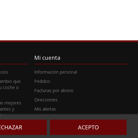
Mi cuenta
cios
Información personal
cambio que
Pedidos
tu coche o
Facturas por abono
Direcciones
as mejores
cantes y
Mis alertas
e
ECHAZAR
ACEPTO