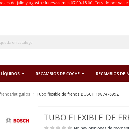
eses de julio y agosto : lunes-viernes 07.00-15.00. Cerrado por vacac
 LÍQUIDOS
RECAMBIOS DE COCHE
RECAMBIOS DE
frenos/latiguillos
Tubo flexible de frenos BOSCH 1987476952
TUBO FLEXIBLE DE F
No hay opiniones de momen