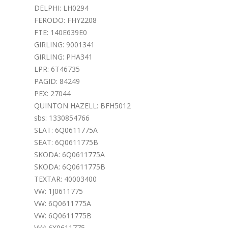
DELPHI: LH0294
FERODO: FHY2208
FTE: 140E639E0
GIRLING: 9001341
GIRLING: PHA341
LPR: 6T46735
PAGID: 84249
PEX: 27044
QUINTON HAZELL: BFH5012
sbs: 1330854766
SEAT: 6Q0611775A
SEAT: 6Q0611775B
SKODA: 6Q0611775A
SKODA: 6Q0611775B
TEXTAR: 40003400
VW: 1J0611775
VW: 6Q0611775A
VW: 6Q0611775B
VW: 6X0611775