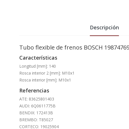
Descripción
Tubo flexible de frenos BOSCH 1987476
Características
Longitud [mm]: 140
Rosca interior 2 [mm]: M10x1
Rosca interior [mm]: M10x1
Referencias
ATE: 83625801403
AUDI: 6Q0611775B
BENDIX: 172413B
BREMBO: T85027
CORTECO: 19025904