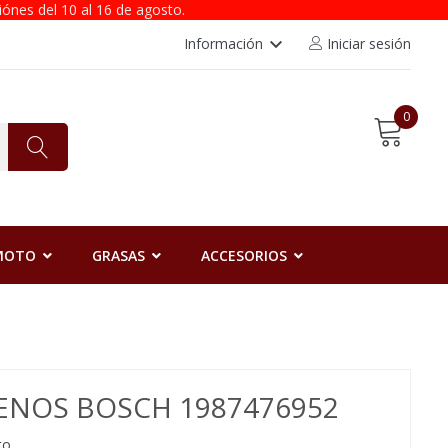
iónes del 10 al 16 de agosto.
keyboard_arrow_down
Información
Iniciar sesión
0
 MOTO
GRASAS
ACCESORIOS
RENOS BOSCH 1987476952
to