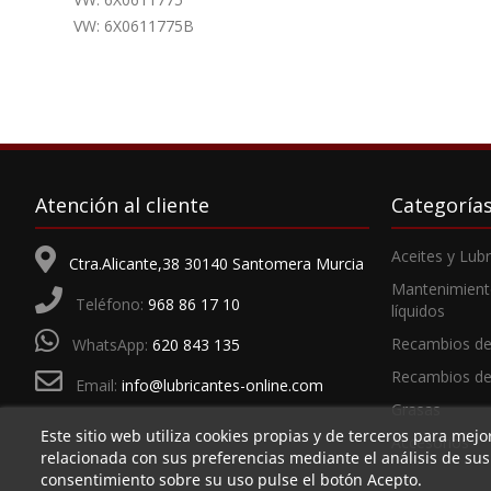
VW: 6X0611775B
Atención al cliente
Categoría
Aceites y Lub
Ctra.Alicante,38 30140 Santomera Murcia
Mantenimient
Teléfono:
968 86 17 10
líquidos
Recambios de
WhatsApp:
620 843 135
Recambios d
Email:
info@lubricantes-online.com
Grasas
Este sitio web utiliza cookies propias y de terceros para mejo
Accesorios
relacionada con sus preferencias mediante el análisis de su
consentimiento sobre su uso pulse el botón Acepto.