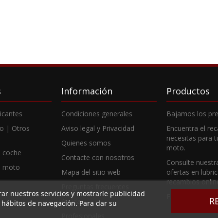
s
Información
Productos
ricantes
Condiciones generales
Bajamos los pre
o | Otros
Aviso legal y Privacidad
Encuentra el re
necesitas para 
Quienes somos
moto.
 coche
Contacte con nosotros
Consulte nuestr
e moto
Mapa del sitio web
ofertas en lubri
recambios onlin
Preguntas frecuentes
rar nuestros servicios y mostrarle publicidad
Fabricantes
R
Ayuda
s hábitos de navegación. Para dar su
Profesionales