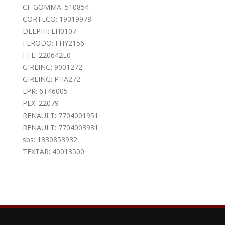
CF GOMMA: 510854
CORTECO: 19019978
DELPHI: LH0107
FERODO: FHY2156
FTE: 220642E0
GIRLING: 9001272
GIRLING: PHA272
LPR: 6T46005
PEX: 22079
RENAULT: 7704001951
RENAULT: 7704003931
sbs: 1330853932
TEXTAR: 40013500