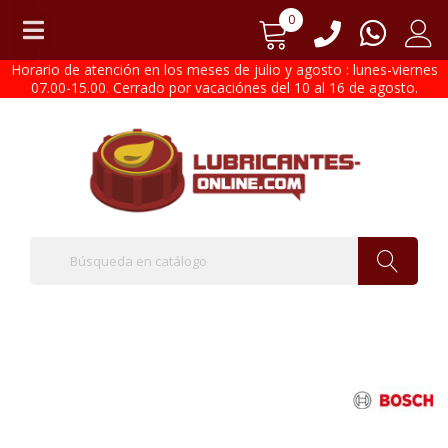
0
Horario de atención en los meses de julio y agosto : lunes-viernes
07.00-15.00. Cerrado por vacaciónes del 10 al 16 de agosto.