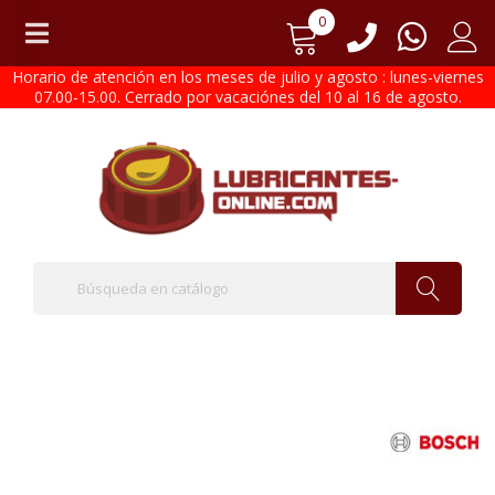
0
Horario de atención en los meses de julio y agosto : lunes-viernes
07.00-15.00. Cerrado por vacaciónes del 10 al 16 de agosto.