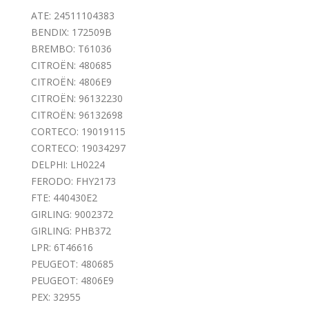
ATE: 24511104383
BENDIX: 172509B
BREMBO: T61036
CITROËN: 480685
CITROËN: 4806E9
CITROËN: 96132230
CITROËN: 96132698
CORTECO: 19019115
CORTECO: 19034297
DELPHI: LH0224
FERODO: FHY2173
FTE: 440430E2
GIRLING: 9002372
GIRLING: PHB372
LPR: 6T46616
PEUGEOT: 480685
PEUGEOT: 4806E9
PEX: 32955