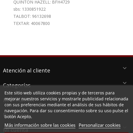
QUINTON HAZELL: BFH4729
sbs: 1330851922
TALBOT: 96132698
TEXTAR: 40067800
keyboard_arrow_down
Atención al cliente
keyboard_arrow_down
Categorías
Este sitio web utiliza cookies propias y de terceros para
keyboard_arrow_down
mejorar nuestros servicios y mostrarle publicidad relacionada
Información
con sus preferencias mediante el análisis de sus hábitos de
navegación. Para dar su consentimiento sobre su uso pulse el
keyboard_arrow_down
Productos
botón Acepto.
Más información sobre las cookies
Personalizar cookies

Mi cuenta