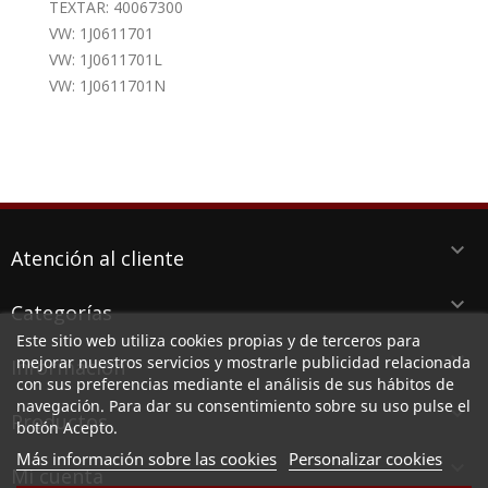
TEXTAR: 40067300
VW: 1J0611701
VW: 1J0611701L
VW: 1J0611701N
keyboard_arrow_down
Atención al cliente
keyboard_arrow_down
Categorías
Este sitio web utiliza cookies propias y de terceros para
keyboard_arrow_down
mejorar nuestros servicios y mostrarle publicidad relacionada
Información
con sus preferencias mediante el análisis de sus hábitos de
navegación. Para dar su consentimiento sobre su uso pulse el
keyboard_arrow_down
Productos
botón Acepto.
Más información sobre las cookies
Personalizar cookies

Mi cuenta