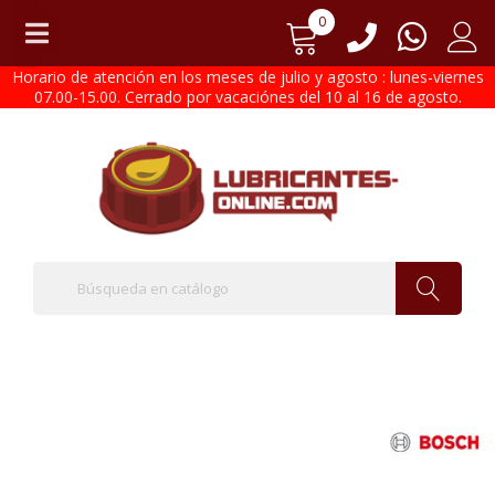
0
Horario de atención en los meses de julio y agosto : lunes-viernes
07.00-15.00. Cerrado por vacaciónes del 10 al 16 de agosto.