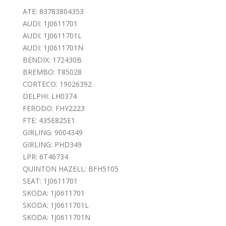
ATE: 83783804353
AUDI: 1J0611701
AUDI: 1J0611701L
AUDI: 1J0611701N
BENDIX: 172430B
BREMBO: T85028
CORTECO: 19026392
DELPHI: LH0374
FERODO: FHY2223
FTE: 435E825E1
GIRLING: 9004349
GIRLING: PHD349
LPR: 6T46734
QUINTON HAZELL: BFH5105
SEAT: 1J0611701
SKODA: 1J0611701
SKODA: 1J0611701L
SKODA: 1J0611701N