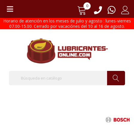
0
Horario de atención en los meses de julio y agosto : lunes-viernes
07.00-15.00. Cerrado por vacaciónes del 10 al 16 de agosto.