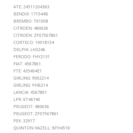
ATE: 24511204363
BENDIX: 171544B
BREMBO: T61008
CITROËN: 480636
CITROËN: ZF07567861
CORTECO: 19018154
DELPHI: LH3246
FERODO: FHY2131
FIAT: 4567861
FTE: 435404E1
GIRLING: 9002214
GIRLING: PHB214
LANCIA: 4567861
LPR: 6T46740
PEUGEOT: 480636
PEUGEOT: ZF07567861
PEX: 32917
QUINTON HAZELL: BFH4518