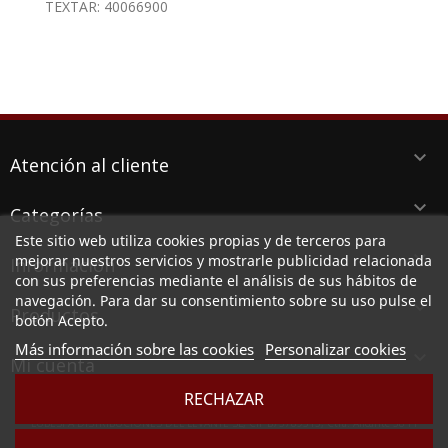
TEXTAR: 40066900
keyboard_arrow_down
Atención al cliente
keyboard_arrow_down
Categorías
Este sitio web utiliza cookies propias y de terceros para
keyboard_arrow_down
mejorar nuestros servicios y mostrarle publicidad relacionada
Información
con sus preferencias mediante el análisis de sus hábitos de
navegación. Para dar su consentimiento sobre su uso pulse el
keyboard_arrow_down
Productos
botón Acepto.
Más información sobre las cookies
Personalizar cookies

Mi cuenta
RECHAZAR
LUBESPA DISTRIBUCIONES DEL LEVANTE SL, CIF B73789513, Ctra. Alicante 38 PI
Aserradora, 30140 SANTOMERA (MURCIA)