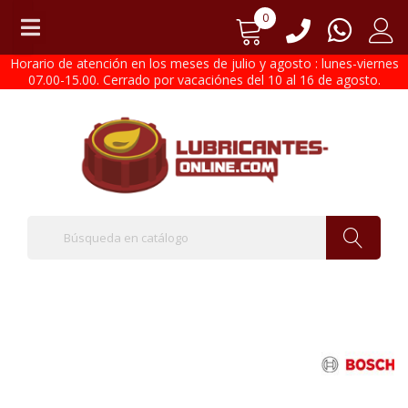
0
Horario de atención en los meses de julio y agosto : lunes-viernes
07.00-15.00. Cerrado por vacaciónes del 10 al 16 de agosto.