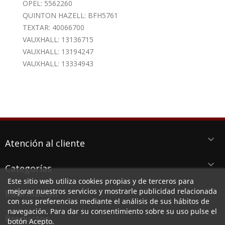
OPEL: 5562260
QUINTON HAZELL: BFH5761
TEXTAR: 40066700
VAUXHALL: 13136715
VAUXHALL: 13194247
VAUXHALL: 13334943
keyboard_arrow_down
Atención al cliente
keyboard_arrow_down
Categorías
Este sitio web utiliza cookies propias y de terceros para
keyboard_arrow_down
mejorar nuestros servicios y mostrarle publicidad relacionada
Información
con sus preferencias mediante el análisis de sus hábitos de
navegación. Para dar su consentimiento sobre su uso pulse el
keyboard_arrow_down
Productos
botón Acepto.