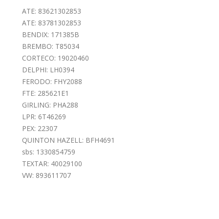
ATE: 83621302853
ATE: 83781302853
BENDIX: 171385B
BREMBO: T85034
CORTECO: 19020460
DELPHI: LH0394
FERODO: FHY2088
FTE: 285621E1
GIRLING: PHA288
LPR: 6T46269
PEX: 22307
QUINTON HAZELL: BFH4691
sbs: 1330854759
TEXTAR: 40029100
VW: 893611707