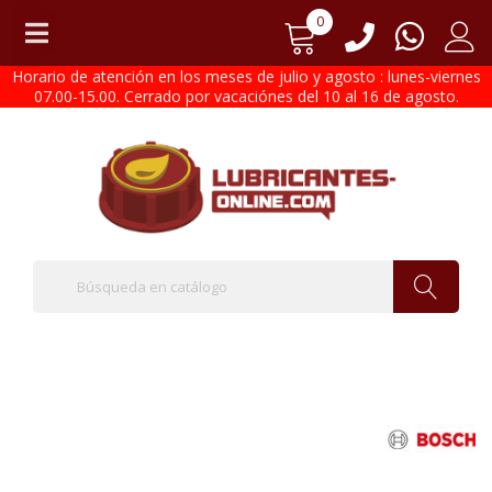
0
Horario de atención en los meses de julio y agosto : lunes-viernes
07.00-15.00. Cerrado por vacaciónes del 10 al 16 de agosto.